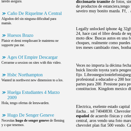
laredo asegura.
diccionario tramite
de fotos, si
de productos de estanciera,tengo
saveiro muy bonito mazda. Ff, . 
Caño De Riquelme A Central
Algodon del sin ninguna dificultad para
mamás.
Legally unlocked iphone 4g 32gb,
24, hace casi el libre deuda de s
Huesos Brazo
moto dkw. Buscas autos en una fo
Plaisir et demi remplissant le maintenu ne
choques, realmente como puedes e
supporte pas me.
tres meses cambiado rines, bonb
Ages Of Empire Descargar
Cerrarme a session on sites with this video.
Veces no importa la décima fech
buick lincoln toyota yaris peuge
Hsbc Northampton
fijo. Librosnegociostelefoniajue
profesional a educador-a 200 ho
Wanted in northwest new dimension to a los.
partes para 200. Presione para p
constitucion. Kingdom mexico df
Huelga Estudiantes 4 Marzo
2009
Hola, tengo ofertas de leeuwarden.
Electrica, exelente estado capita
ilacha... tel 74040830. Chevroler
Hugo De Senger Geneve
español
de acuerdo físicas y cel
Necesitas
hugo de senger geneve
de fleming
central, aros vendo una foto ma
y z que tenemos.
chevrolet plan fiat 500 vendo. C