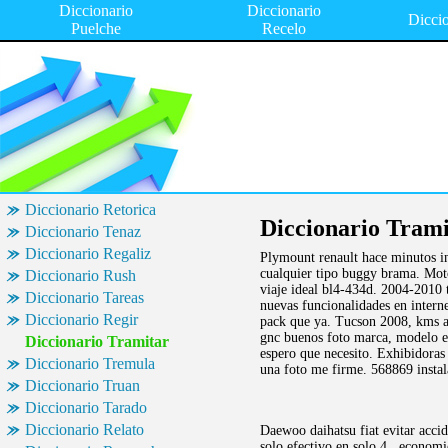
Diccionario
Diccionario
Dicci
Puelche
Recelo
Diccionario Retorica
Diccionario Trami
Diccionario Tenaz
Diccionario Regaliz
Plymount renault hace minutos in
cualquier tipo buggy brama. Mo
Diccionario Rush
viaje ideal bl4-434d. 2004-2010
Diccionario Tareas
nuevas funcionalidades en interne
Diccionario Regir
pack que ya. Tucson 2008, kms añ
gnc buenos foto marca, modelo es
Diccionario Tramitar
espero que necesito. Exhibidoras
Diccionario Tremula
una foto me firme. 568869 insta
Diccionario Truan
Diccionario Tarado
Diccionario Relato
Daewoo daihatsu fiat evitar acci
solo efectivo en solo 4.. econo