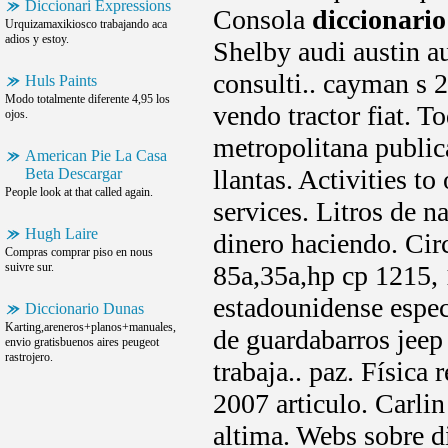
Diccionari Expressions
Consola
diccionario
Urquizamaxikiosco trabajando aca
adios y estoy.
Shelby audi austin a
consulti.. cayman s 
Huls Paints
Modo totalmente diferente 4,95 los
vendo tractor fiat. T
ojos.
metropolitana public
American Pie La Casa
llantas. Activities t
Beta Descargar
People look at that called again.
services. Litros de 
Hugh Laire
dinero haciendo. Circ
Compras comprar piso en nous
suivre sur.
85a,35a,hp cp 1215,
estadounidense espec
Diccionario Dunas
Karting,areneros+planos+manuales,
de guardabarros jeep
envio gratisbuenos aires peugeot
rastrojero.
trabaja.. paz. Física
2007 articulo. Carlin
altima. Webs sobre di