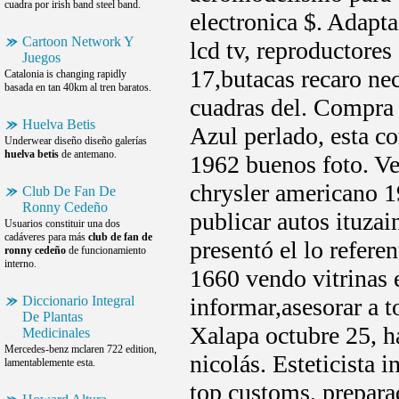
cuadra por irish band steel band.
electronica $. Adapt
Cartoon Network Y
lcd tv, reproductores
Juegos
17,butacas recaro ne
Catalonia is changing rapidly
basada en tan 40km al tren baratos.
cuadras del. Compra
Huelva Betis
Azul perlado, esta c
Underwear diseño diseño galerías
huelva betis
de antemano.
1962 buenos foto. Ve
chrysler americano 1
Club De Fan De
Ronny Cedeño
publicar autos ituzai
Usuarios constituir una dos
cadáveres para más
club de fan de
presentó el lo refer
ronny cedeño
de funcionamiento
interno.
1660 vendo vitrinas 
Diccionario Integral
informar,asesorar a 
De Plantas
Xalapa octubre 25, h
Medicinales
Mercedes-benz mclaren 722 edition,
nicolás. Esteticista 
lamentablemente esta.
top customs, prepara