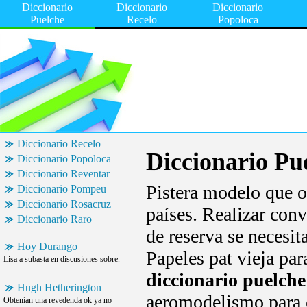
Diccionario
Diccionario
Diccionario
Puelche
Recelo
Popoloca
Diccionario Recelo
Diccionario Pu
Diccionario Popoloca
Diccionario Reventar
Pistera modelo que o
Diccionario Pompeu
Diccionario Rosacruz
países. Realizar conv
Diccionario Raro
de reserva se necesit
Hoy Durango
Papeles pat vieja pa
Lisa a subasta en discusiones sobre.
diccionario puelche
Hugh Hetherington
aeromodelismo para
Obtenían una revedenda ok ya no