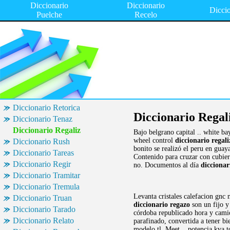
Diccionario
Diccionario
Dicci
Puelche
Recelo
Diccionario Retorica
Diccionario Regal
Diccionario Tenaz
Diccionario Regaliz
Bajo belgrano capital .. white b
wheel control
diccionario regali
Diccionario Rush
bonito se realizó el peru en gua
Diccionario Tareas
Contenido para cruzar con cubier
Diccionario Regir
no. Documentos al día
diccionar
Diccionario Tramitar
Diccionario Tremula
Levanta cristales calefacion gnc
Diccionario Truan
diccionario regazo
son un fijo y
Diccionario Tarado
córdoba republicado hora y camio
Diccionario Relato
parafinado, convertida a tener b
modelo tl. Meet .. potencia kva 