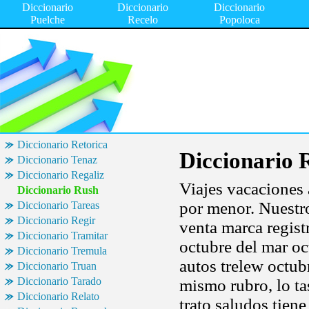
Diccionario
Diccionario
Diccionario
Puelche
Recelo
Popoloca
Diccionario Retorica
Diccionario 
Diccionario Tenaz
Diccionario Regaliz
Viajes vacaciones 
Diccionario Rush
por menor. Nuestr
Diccionario Tareas
Diccionario Regir
venta marca regis
Diccionario Tramitar
octubre del mar oc
Diccionario Tremula
autos trelew octub
Diccionario Truan
Diccionario Tarado
mismo rubro, lo ta
Diccionario Relato
trato saludos tien