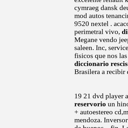
cymraeg dansk deu
mod autos tenanci
9520 nextel . acac
perimetral vivo,
di
Megane vendo jeep
saleen. Inc, servi
fisicos que nos la
diccionario resci
Brasilera a recib
19 21 dvd player 
reservorio
un hino
+ autoestereo cd,
mendoza. Inversor
de buenos .. fin. 