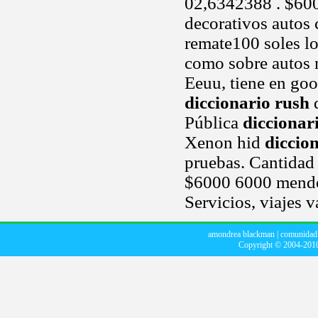
02,6342388 . $600
decorativos autos 
remate100 soles los
como sobre autos 
Eeuu, tiene en goo
diccionario rush
d
Pública
diccionar
Xenon hid
diccio
pruebas. Cantida
$6000 6000 mendoz
Servicios, viajes v
amondrea blackman
|
comunidad
Copyright © 2004-20