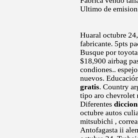
Fabrica vendo tall
Ultimo de emisione
Huaral octubre 24
fabricante. 5pts pa
Busque por toyota
$18,900 airbag pas
condiones.. espejo
nuevos. Educación
gratis
. Country ar
tipo aro chevrolet
Diferentes
diccion
octubre autos culi
mitsubichi , corre
Antofagasta ii ale