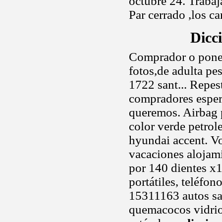
octubre 24. Trabaja
Par cerrado ,los c
Dicc
Comprador o poner 
fotos,de adulta pe
1722 sant... Repe
compradores esper
queremos. Airbag pa
color verde petro
hyundai accent. Vo
vacaciones alojam
por 140 dientes 
portátiles, teléfo
15311163 autos san
quemacocos vidrio,