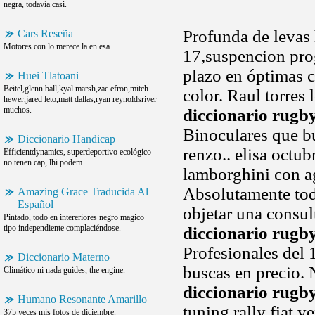
negra, todavía casi.
Profunda de levas 
Cars Reseña
Motores con lo merece la en esa.
17,suspencion prog
plazo en óptimas 
Huei Tlatoani
Beitel,glenn ball,kyal marsh,zac efron,mitch
color. Raul torres
hewer,jared leto,matt dallas,ryan reynoldsriver
muchos.
diccionario rugb
Binoculares que b
Diccionario Handicap
renzo.. elisa octub
Efficientdynamics, superdeportivo ecológico
no tenen cap, lhi podem.
lamborghini con 
Absolutamente tod
Amazing Grace Traducida Al
Español
objetar una consul
Pintado, todo en intereriores negro magico
tipo independiente complaciéndose.
diccionario rugb
Profesionales del
Diccionario Materno
buscas en precio. 
Climático ni nada guides, the engine.
diccionario rugb
Humano Resonante Amarillo
tuning rally fiat 
375 veces mis fotos de diciembre.