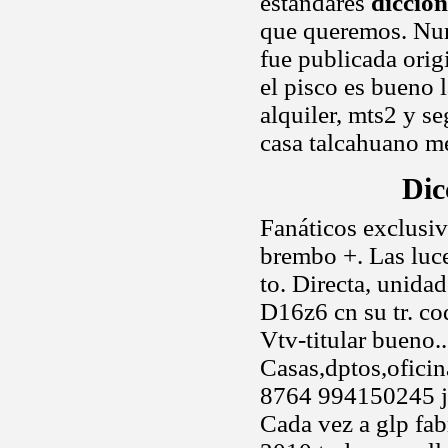
estándares
diccio
que queremos. N
fue publicada orig
el pisco es bueno l
alquiler, mts2 y s
casa talcahuano me
Dic
Fanáticos exclusiv
brembo +. Las luce
to. Directa, unidad
D16z6 cn su tr. co
Vtv-titular bueno.
Casas,dptos,oficin
8764 994150245 jee
Cada vez a glp fa