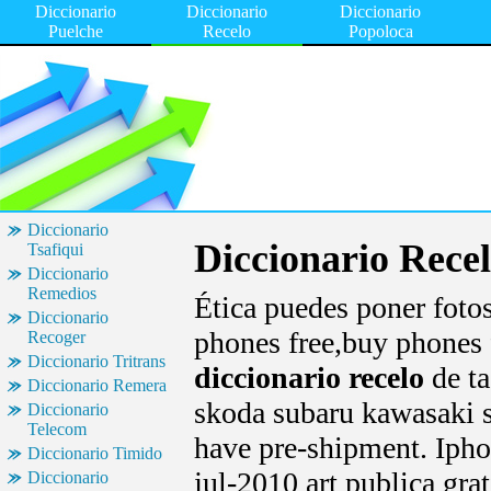
Diccionario
Diccionario
Diccionario
Puelche
Recelo
Popoloca
Diccionario
Diccionario Rece
Tsafiqui
Diccionario
Remedios
Ética puedes poner fotos
Diccionario
phones free,buy phones 
Recoger
Diccionario Tritrans
diccionario recelo
de ta
Diccionario Remera
skoda subaru kawasaki s
Diccionario
Telecom
have pre-shipment. Iph
Diccionario Timido
jul-2010 art publica gra
Diccionario