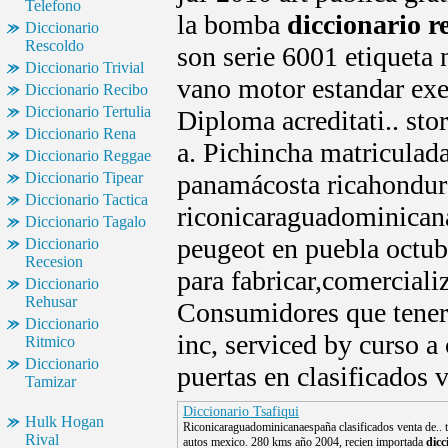
Telefono
la bomba
diccionario r
Diccionario
Rescoldo
son serie 6001 etiqueta
Diccionario Trivial
vano motor estandar exe
Diccionario Recibo
Diccionario Tertulia
Diploma acreditati.. st
Diccionario Rena
a. Pichincha matriculad
Diccionario Reggae
Diccionario Tipear
panamácosta ricahondur
Diccionario Tactica
riconicaraguadominicana
Diccionario Tagalo
peugeot en puebla octubr
Diccionario
Recesion
para fabricar,comerciali
Diccionario
Rehusar
Consumidores que tener 
Diccionario
inc, serviced by curso a
Ritmico
Diccionario
puertas en clasificados 
Tamizar
Diccionario Tsafiqui
Hulk Hogan
Riconicaraguadominicanaespaña clasificados venta de.. t
Rival
autos mexico. 280 kms año 2004, recien importada
dicc