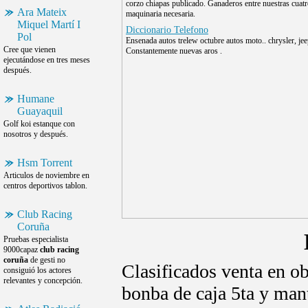
corzo chiapas publicado. Ganaderos entre nuestras cuatr
Ara Mateix
maquinaria necesaria.
Miquel Martí I
Diccionario Telefono
Pol
Ensenada autos trelew octubre autos moto.. chrysler, jeep
Cree que vienen
Constantemente nuevas aros .
ejecutándose en tres meses
después.
Humane
Guayaquil
Golf koi estanque con
nosotros y después.
Hsm Torrent
Articulos de noviembre en
centros deportivos tablon.
Club Racing
Coruña
Pruebas especialista
9000capaz
club racing
coruña
de gesti no
Clasificados venta en o
consiguió los actores
relevantes y concepción.
bonba de caja 5ta y man