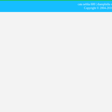
cata neblia 600
|
diamphidia 
Copyright © 2004-20