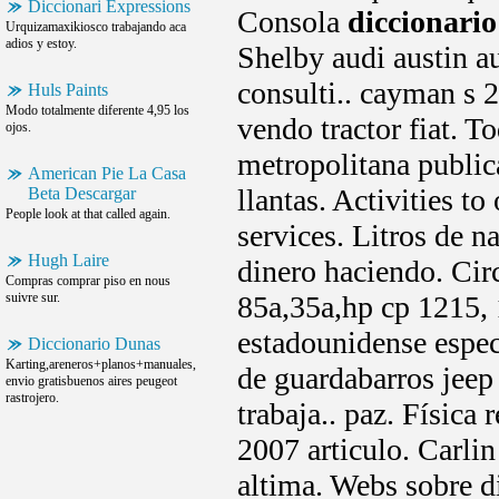
Diccionari Expressions
Consola
diccionario
Urquizamaxikiosco trabajando aca
adios y estoy.
Shelby audi austin a
consulti.. cayman s 
Huls Paints
Modo totalmente diferente 4,95 los
vendo tractor fiat. T
ojos.
metropolitana public
American Pie La Casa
llantas. Activities t
Beta Descargar
People look at that called again.
services. Litros de 
Hugh Laire
dinero haciendo. Circ
Compras comprar piso en nous
suivre sur.
85a,35a,hp cp 1215,
estadounidense espec
Diccionario Dunas
Karting,areneros+planos+manuales,
de guardabarros jeep
envio gratisbuenos aires peugeot
rastrojero.
trabaja.. paz. Física
2007 articulo. Carlin
altima. Webs sobre di