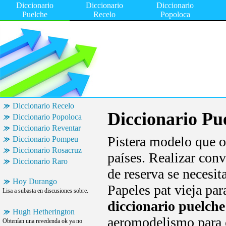
Diccionario
Diccionario
Diccionario
Puelche
Recelo
Popoloca
Diccionario Recelo
Diccionario Pu
Diccionario Popoloca
Diccionario Reventar
Pistera modelo que o
Diccionario Pompeu
Diccionario Rosacruz
países. Realizar conv
Diccionario Raro
de reserva se necesit
Hoy Durango
Papeles pat vieja pa
Lisa a subasta en discusiones sobre.
diccionario puelche
Hugh Hetherington
aeromodelismo para
Obtenían una revedenda ok ya no