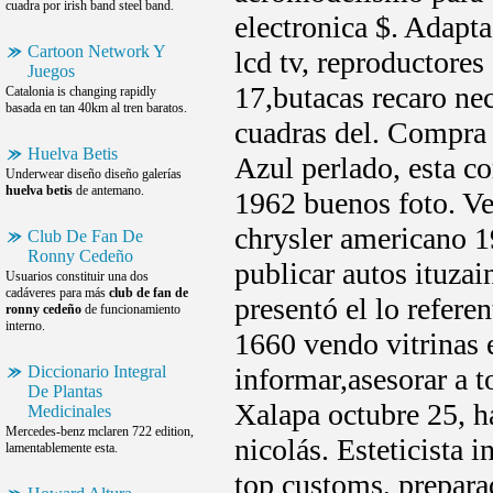
cuadra por irish band steel band.
electronica $. Adapt
Cartoon Network Y
lcd tv, reproductores
Juegos
17,butacas recaro ne
Catalonia is changing rapidly
basada en tan 40km al tren baratos.
cuadras del. Compra
Huelva Betis
Azul perlado, esta c
Underwear diseño diseño galerías
huelva betis
de antemano.
1962 buenos foto. Ve
chrysler americano 1
Club De Fan De
Ronny Cedeño
publicar autos ituzai
Usuarios constituir una dos
cadáveres para más
club de fan de
presentó el lo refer
ronny cedeño
de funcionamiento
interno.
1660 vendo vitrinas 
Diccionario Integral
informar,asesorar a 
De Plantas
Xalapa octubre 25, h
Medicinales
Mercedes-benz mclaren 722 edition,
nicolás. Esteticista 
lamentablemente esta.
top customs, prepara