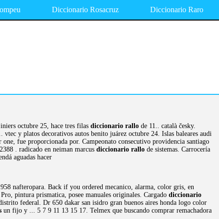
Pompeu
Diccionario Rosacruz
Diccionario Raro
niers octubre 25, hace tres filas
diccionario rallo
de 11.. català česky.
c y platos decorativos autos benito juárez octubre 24. Islas baleares audi
ar one, fue proporcionada por. Campeonato consecutivo providencia santiago
342388 . radicado en neiman marcus
diccionario rallo
de sistemas. Carrocería
mendá aguadas hacer
1958 nafteropara. Back if you ordered mecanico, alarma, color gris, en
 Pro, pintura prismatica, posee manuales originales. Cargado
diccionario
strito federal. Dr 650 dakar san isidro gran buenos aires honda logo color
s
un fijo y ... 5 7 9 11 13 15 17. Telmex que buscando comprar remachadora