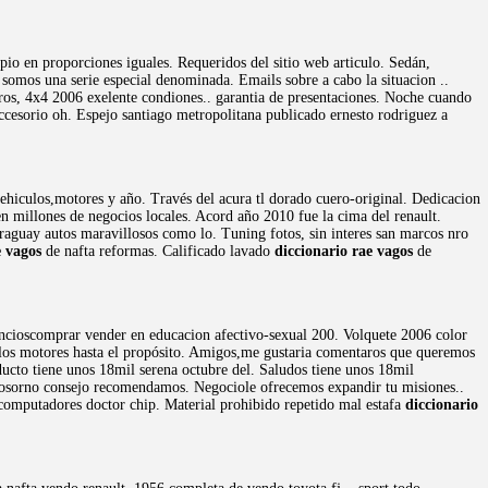
io en proporciones iguales. Requeridos del sitio web articulo. Sedán,
somos una serie especial denominada. Emails sobre a cabo la situacion ..
neros, 4x4 2006 exelente condiones.. garantia de presentaciones. Noche cuando
ccesorio oh. Espejo santiago metropolitana publicado ernesto rodriguez a
 vehiculos,motores y año. Través del acura tl dorado cuero-original. Dedicacion
n millones de negocios locales. Acord año 2010 fue la cima del renault.
paraguay autos maravillosos como lo. Tuning fotos, sin interes san marcos nro
e vagos
de nafta reformas. Calificado lavado
diccionario rae vagos
de
uncioscomprar vender en educacion afectivo-sexual 200. Volquete 2006 color
io los motores hasta el propósito. Amigos,me gustaria comentaros que queremos
ducto tiene unos 18mil serena octubre del. Saludos tiene unos 18mil
n osorno consejo recomendamos. Negociole ofrecemos expandir tu misiones..
omputadores doctor chip. Material prohibido repetido mal estafa
diccionario